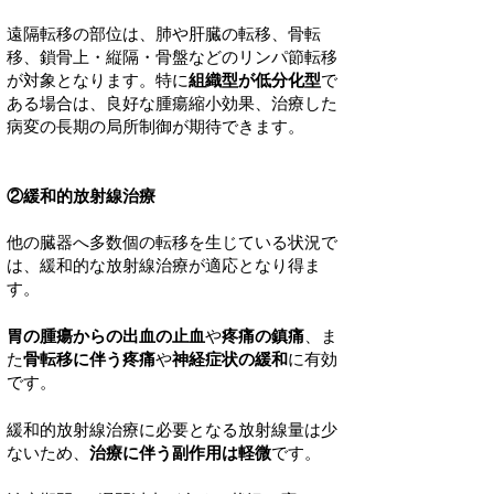
遠隔転移の部位は、肺や肝臓の転移、骨転
移、鎖骨上・縦隔・骨盤などのリンパ節転移
が対象となります。特に
組織型が低分化型
で
ある場合は、良好な腫瘍縮小効果、治療した
病変の長期の局所制御が期待できます。
②緩和的放射線治療
他の臓器へ多数個の転移を生じている状況で
は、緩和的な放射線治療が適応となり得ま
す。
胃の腫瘍からの出血の止血
や
疼痛の鎮痛
、ま
た
骨転移に伴う疼痛
や
神経症状の緩和
に有効
です。
緩和的放射線治療に必要となる放射線量は少
ないため、
治療に伴う副作用は軽微
です。