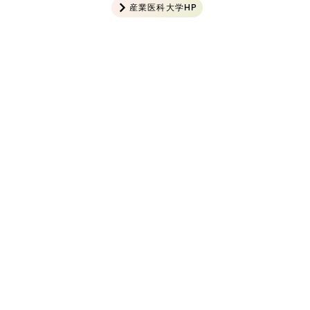
産業医科大学HP
交通アクセス
©
産業医科大学病院 放射線治療科
2026