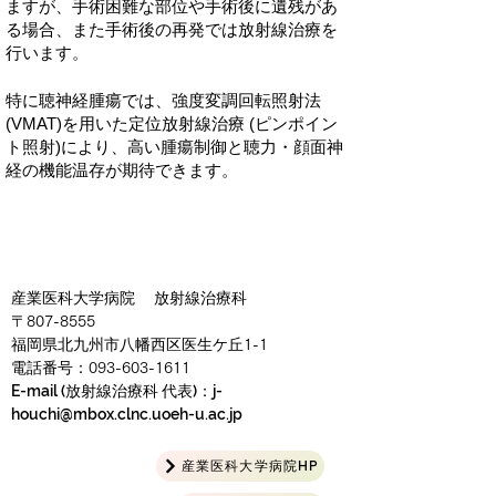
ますが、手術困難な部位や手術後に遺残があ
る場合、また手術後の再発では放射線治療を
行います。
特に聴神経腫瘍では、強度変調回転照射法
(VMAT)を用いた
定位放射線治療 (ピンポイン
ト照射)
により、高い腫瘍制御と聴力・顔面神
経の機能温存が期待できます。
産業医科大学病院 放射線治療科
〒
807-8555
福岡県北九州市八幡西区医生ケ丘
1-1
電話番号：
093-603-1611
E-mail (放射線治療科 代表)：j-
houchi
@
mbox.clnc.uoeh-u.ac.jp
産業医科大学病院HP