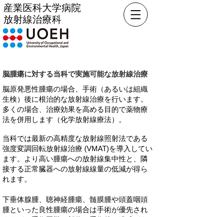
産業医科大学病院
放射線治療科
脳腫瘍に対する当科で実施可能な放射線治療
脳原発悪性腫瘍の場合、手術（あるいは組織
生検）後に根治的な放射線治療を行います。
多くの場合、治療効果を高める目的で薬物療
法を併用します（化学放射線療法）。
当科では最新の高精度な放射線照射法である
強度変調回転放射線治療 (VMAT)を
導入してい
ます。より高い腫瘍への放射線集中性と、隣
接する正常臓器への放射線線量の低減が得ら
れます。
下垂体腺腫、聴神経腫瘍、髄膜腫や頭蓋咽頭
腫といった良性腫瘍の場合は手術が優先され